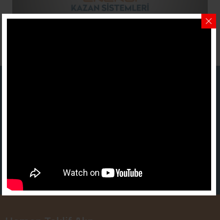
Daha Fazlası İçin Tıklayınız
Referanslarımızı Ziyaret Edin
Çalıştığımız firmalar ve yaptığımız projeler hakkında sizleri
bilgilendirerek işimizi bilgi ve tecrübe ile yaptığımızı gösteriyoruz.
Siz değerli müşterilerimiz akıllarında soru işaretleri olmadan
kazan projelerini tamamlıyoruz.
Tüm Referanslarımız